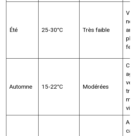
Vie
noc
Été
25-30°C
Très faible
ani
pla
fest
Cli
agr
ven
Automne
15-22°C
Modérées
troi
moi
visi
Amb
cal