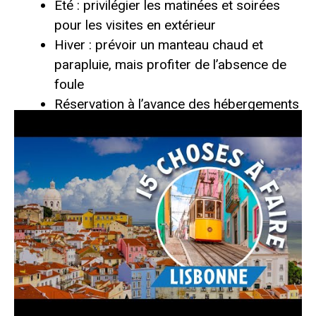
Été : privilégier les matinées et soirées
pour les visites en extérieur
Hiver : prévoir un manteau chaud et
parapluie, mais profiter de l’absence de
foule
Réservation à l’avance des hébergements
et transports pour les pics touristiques
Consulter les offres de vols avec des
compagnies comme Transavia,
Skyscanner ou Air France
Conseils pratiques
pour organiser son
voyage à Lisbonne en