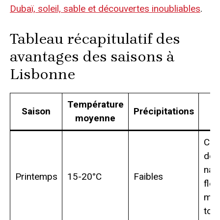
Dubaï, soleil, sable et découvertes inoubliables
.
Tableau récapitulatif des
avantages des saisons à
Lisbonne
Température
Saison
Précipitations
At
moyenne
Cli
dou
nat
Printemps
15-20°C
Faibles
fleu
moi
tour