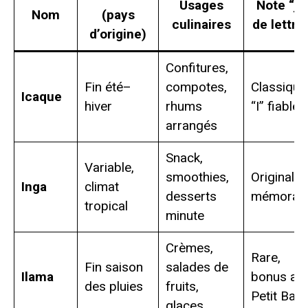
Usages
Note “je
Nom
(pays
culinaires
de lettre
d’origine)
Confitures,
Fin été–
compotes,
Classique
Icaque
hiver
rhums
“I” fiable
arrangés
Snack,
Variable,
smoothies,
Original e
Inga
climat
desserts
mémorab
tropical
minute
Crèmes,
Rare,
Fin saison
salades de
Ilama
bonus au
des pluies
fruits,
Petit Bac
glaces