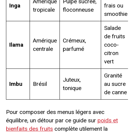
Amérique
Pulpe sucrée,
Inga
frais ou
tropicale
floconneuse
smoothie
Salade
de fruits
Amérique
Crémeux,
Ilama
coco-
centrale
parfumé
citron
vert
Granité
Juteux,
Imbu
Brésil
au sucre
tonique
de canne
Pour composer des menus légers avec
équilibre, un détour par ce guide sur
poids et
bienfaits des fruits
complète utilement la