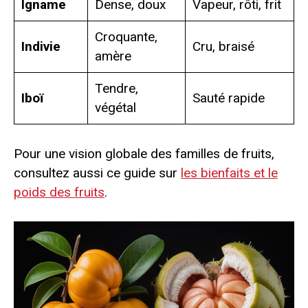
Igname
Dense, doux
Vapeur, rôti, frit
Croquante,
Indivie
Cru, braisé
amère
Tendre,
Iboï
Sauté rapide
végétal
Pour une vision globale des familles de fruits,
consultez aussi ce guide sur
les bienfaits et le
poids des fruits
.