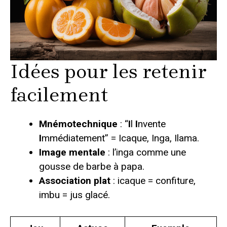
Idées pour les retenir
facilement
Mnémotechnique
: “
I
l
I
nvente
I
mmédiatement” = Icaque, Inga, Ilama.
Image mentale
: l’inga comme une
gousse de barbe à papa.
Association plat
: icaque = confiture,
imbu = jus glacé.