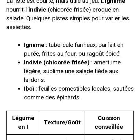
La liste est courte, mais utile au jeu. L’
igname
nourrit, l’
indivie
(chicorée frisée) croque en
salade. Quelques pistes simples pour varier les
assiettes.
Igname
: tubercule farineux, parfait en
purée, frites au four, ou ragoût épicé.
Indivie (chicorée frisée)
: amertume
légère, sublime une salade tiède aux
lardons.
Iboï
: feuilles comestibles locales, sautées
comme des épinards.
Légume
Cuisson
Texture/Goût
en I
conseillée