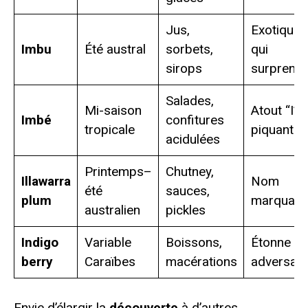
Jus,
Exotique
Imbu
Été austral
sorbets,
qui
sirops
surprend
Salades,
Mi-saison
Atout “I”
Imbé
confitures
tropicale
piquant
acidulées
Printemps–
Chutney,
Illawarra
Nom
été
sauces,
plum
marquant
australien
pickles
Indigo
Variable
Boissons,
Étonne le
berry
Caraïbes
macérations
adversair
Envie d’élargir la
découverte
à d’autres