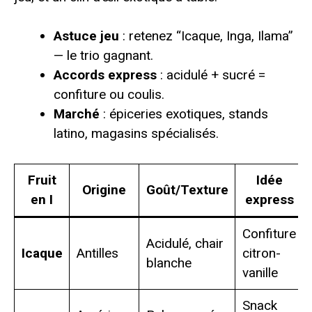
Astuce jeu
: retenez “Icaque, Inga, Ilama”
— le trio gagnant.
Accords express
: acidulé + sucré =
confiture ou coulis.
Marché
: épiceries exotiques, stands
latino, magasins spécialisés.
Fruit
Idée
Origine
Goût/Texture
en I
express
Confiture
Acidulé, chair
Icaque
Antilles
citron-
blanche
vanille
Snack