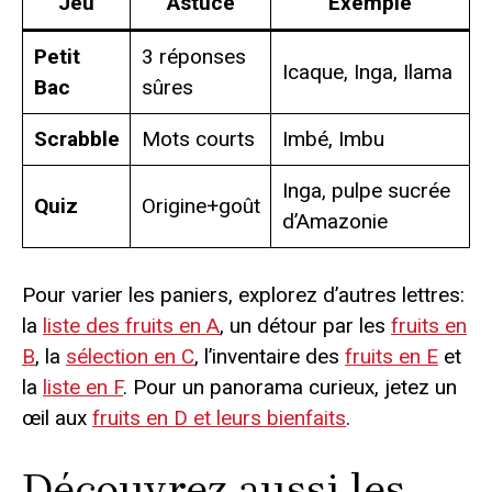
Jeu
Astuce
Exemple
Petit
3 réponses
Icaque, Inga, Ilama
Bac
sûres
Scrabble
Mots courts
Imbé, Imbu
Inga, pulpe sucrée
Quiz
Origine+goût
d’Amazonie
Pour varier les paniers, explorez d’autres lettres:
la
liste des fruits en A
, un détour par les
fruits en
B
, la
sélection en C
, l’inventaire des
fruits en E
et
la
liste en F
. Pour un panorama curieux, jetez un
œil aux
fruits en D et leurs bienfaits
.
Découvrez aussi les